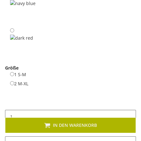
navy blue
dark red
Größe
1 S-M
1 S-M
2 M-XL
2 M-XL
IN DEN WARENKORB
x