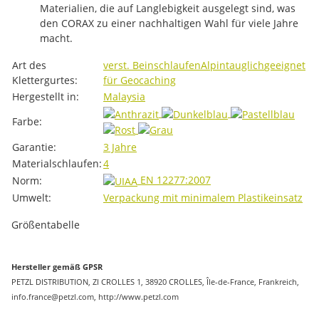
Materialien, die auf Langlebigkeit ausgelegt sind, was
den CORAX zu einer nachhaltigen Wahl für viele Jahre
macht.
Produkteigenschaft
Wert
Art des
verst. Beinschlaufen
Alpintauglich
geeignet
Klettergurtes:
für Geocaching
Hergestellt in:
Malaysia
Farbe:
Garantie:
3 Jahre
Materialschlaufen:
4
EN 12277:2007
Norm:
Umwelt:
Verpackung mit minimalem Plastikeinsatz
Größentabelle
Hersteller gemäß GPSR
PETZL DISTRIBUTION, ZI CROLLES 1, 38920 CROLLES, Île-de-France, Frankreich,
info.france@petzl.com, http://www.petzl.com