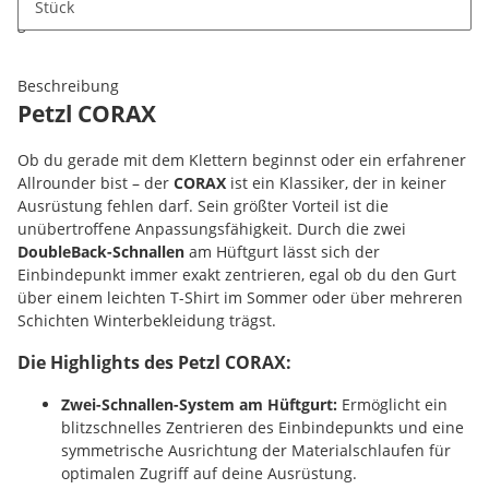
Dieses Produkt hat Variationen. Wählen Sie bitte die
Stück
gewünschte Variation aus. Größe, Farbe, ...
Beschreibung
Petzl CORAX
Ob du gerade mit dem Klettern beginnst oder ein erfahrener
Allrounder bist – der
CORAX
ist ein Klassiker, der in keiner
Ausrüstung fehlen darf. Sein größter Vorteil ist die
unübertroffene Anpassungsfähigkeit. Durch die zwei
DoubleBack-Schnallen
am Hüftgurt lässt sich der
Einbindepunkt immer exakt zentrieren, egal ob du den Gurt
über einem leichten T-Shirt im Sommer oder über mehreren
Schichten Winterbekleidung trägst.
Die Highlights des Petzl CORAX:
Zwei-Schnallen-System am Hüftgurt:
Ermöglicht ein
blitzschnelles Zentrieren des Einbindepunkts und eine
symmetrische Ausrichtung der Materialschlaufen für
optimalen Zugriff auf deine Ausrüstung.