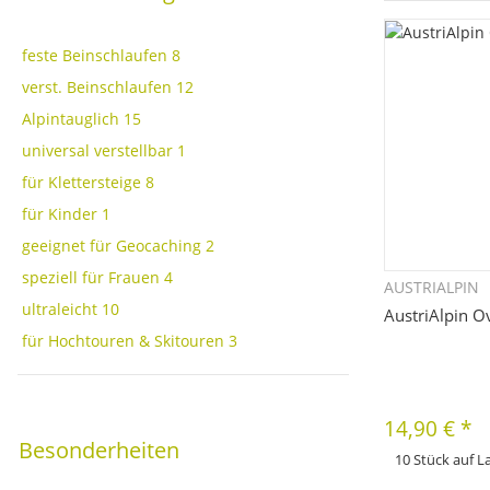
feste Beinschlaufen
8
verst. Beinschlaufen
12
Alpintauglich
15
universal verstellbar
1
für Klettersteige
8
für Kinder
1
geeignet für Geocaching
2
speziell für Frauen
4
AUSTRIALPIN
Sc
ultraleicht
10
AustriAlpin O
für Hochtouren & Skitouren
3
14,90 €
*
Besonderheiten
10 Stück auf L
x
Dieses Produkt hat 