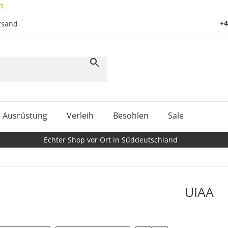
n
+4
rsand
Ausrüstung
Verleih
Besohlen
Sale
Echter Shop vor Ort in Süddeutschland
UIAA