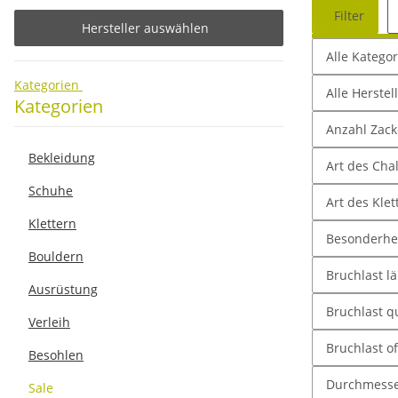
Filter
Hersteller auswählen
Alle Katego
Kategorien
Alle Herstel
Kategorien
Anzahl Zac
Bekleidung
Art des Cha
Schuhe
Art des Klet
Klettern
Besonderhe
Bouldern
Bruchlast l
Ausrüstung
Bruchlast q
Verleih
Bruchlast o
Besohlen
Durchmess
Sale