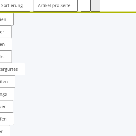
Sortierung
Artikel pro Seite
rien
ler
ken
lks
tergurtes
iten
ängs
uer
ffen
er