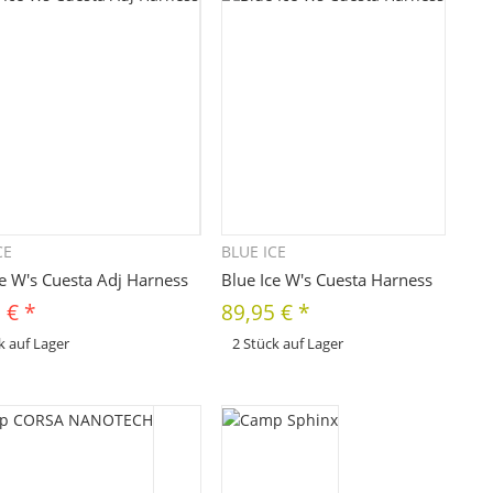
CE
BLUE ICE
Schnellkauf
Schnellkauf
ce W's Cuesta Adj Harness
Blue Ice W's Cuesta Harness
5 €
*
89,95 €
*
k auf Lager
2 Stück auf Lager
x
odukt hat Variationen. Wählen Sie
Dieses Produkt hat Variationen. Wählen Sie
 gewünschte Variation aus. Größe,
bitte die gewünschte Variation aus. Größe,
Farbe, ...