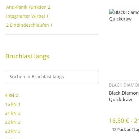
bitte die gewünscht
Anti-Panik Funktion
2
Farbe, ...
integrierter Wirbel
1
2 Einbindeschlaufen
1
Bruchlast längs
BLACK DIAM
Sc
Black Diamon
4 kN
2
Quickdraw
15 kN
1
21 kN
3
16,50 €
-
2
22 kN
2
12 Pack auf La
23 kN
3
x
Dieses Produkt hat 