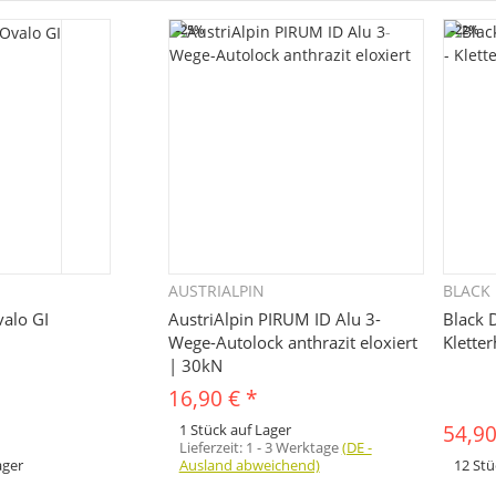
-25%
-22%
AUSTRIALPIN
BLACK
hnellkauf
Schnellkauf
valo GI
AustriAlpin PIRUM ID Alu 3-
Black 
Wege-Autolock anthrazit eloxiert
Klette
| 30kN
16,90 €
*
1 Stück auf Lager
54,9
Lieferzeit:
1 - 3 Werktage
(DE -
ager
Ausland abweichend)
12 Stü
x
Variationen. Wählen Sie
Dieses Pr