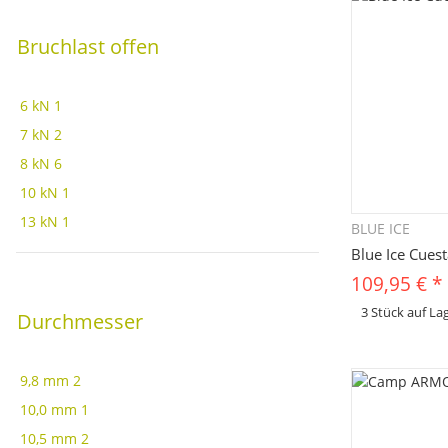
Bruchlast offen
6 kN
1
7 kN
2
8 kN
6
10 kN
1
13 kN
1
BLUE ICE
Sc
Blue Ice Cues
109,95 €
*
3 Stück auf La
Durchmesser
x
Dieses Produkt hat 
bitte die gewünscht
Farbe, ...
9,8 mm
2
10,0 mm
1
10,5 mm
2