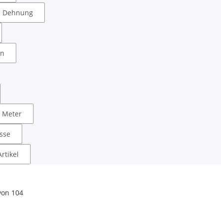
e Dehnung
in
 Meter
sse
rtikel
von
104