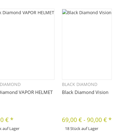
 gewünschte Variation aus. Größe,
bitte die gewünschte Variation aus. Größe,
Farbe, ...
 DIAMOND
BLACK DIAMOND
Schnellkauf
Schnellkauf
 Diamond VAPOR HELMET
Black Diamond Vision
00 €
*
69,00 €
-
90,00 €
*
k auf Lager
18 Stück auf Lager
x
odukt hat Variationen. Wählen Sie
Dieses Produkt hat Variationen. Wählen Sie