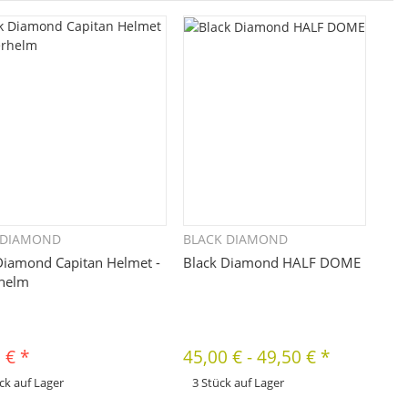
 DIAMOND
BLACK DIAMOND
Schnellkauf
Schnellkauf
Diamond Capitan Helmet -
Black Diamond HALF DOME
rhelm
0 €
*
45,00 €
-
49,50 €
*
ck auf Lager
3 Stück auf Lager
x
odukt hat Variationen. Wählen Sie
Dieses Produkt hat Variationen. Wählen Sie