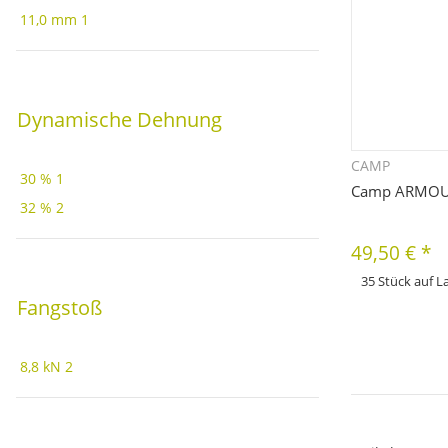
11,0 mm
1
Dynamische Dehnung
CAMP
Sc
30 %
1
Camp ARMO
32 %
2
49,50 €
*
35 Stück auf L
Fangstoß
x
Dieses Produkt hat 
bitte die gewünscht
Farbe, ...
8,8 kN
2