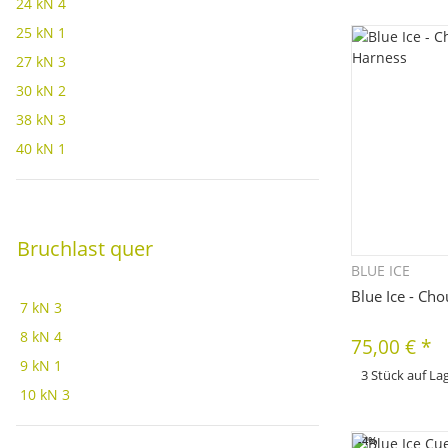
24 kN
4
bitte die gewünscht
Farbe, ...
25 kN
1
27 kN
3
30 kN
2
38 kN
3
40 kN
1
Bruchlast quer
BLUE ICE
Sc
Blue Ice - Ch
7 kN
3
8 kN
4
75,00 €
*
9 kN
1
3 Stück auf La
10 kN
3
x
Dieses Produkt hat 
bitte die gewünscht
Farbe, ...
-4%