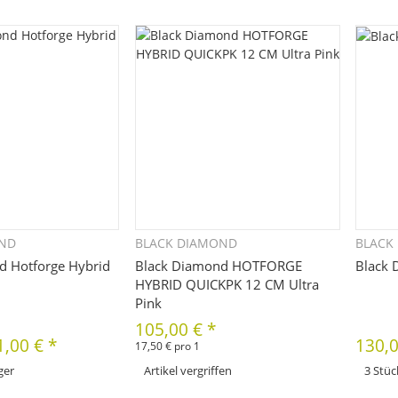
e Variation aus. Größe,
bitte die
Farbe, ...
OND
BLACK DIAMOND
BLACK
hnellkauf
Schnellkauf
d Hotforge Hybrid
Black Diamond HOTFORGE
Black
HYBRID QUICKPK 12 CM Ultra
Pink
105,00 €
*
1,00 €
*
130,
17,50 € pro 1
ger
Artikel vergriffen
3 Stüc
x
Variationen. Wählen Sie
Dieses Pr