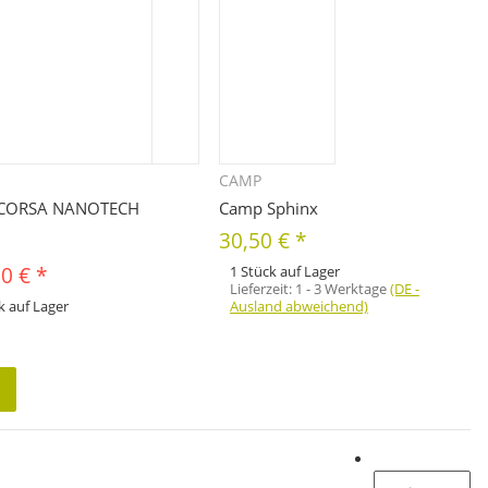
CAMP
Schnellkauf
Schnellkauf
CORSA NANOTECH
Camp Sphinx
30,50 €
*
00 €
*
1 Stück auf Lager
Lieferzeit:
1 - 3 Werktage
(DE -
k auf Lager
Ausland abweichend)
odukt hat Variationen. Wählen Sie
 gewünschte Variation aus. Größe,