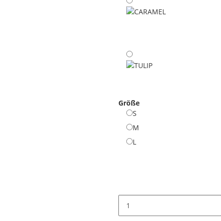
CARAMEL
TULIP
Größe
S
S
M
M
L
L