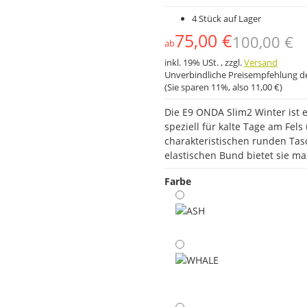
4 Stück auf Lager
75,00 €
100,00 €
ab
inkl. 19% USt. , zzgl.
Versand
Unverbindliche Preisempfehlung de
(Sie sparen
11%
, also
11,00 €
)
Die E9 ONDA Slim2 Winter ist 
speziell für kalte Tage am Fel
charakteristischen runden Ta
elastischen Bund bietet sie 
Farbe
ASH
WHALE