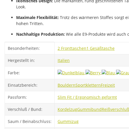
Ikonisches Design:
Die markanten, rund geschnittenen Tas
Look.
Maximale Flexibilität:
Trotz des wärmeren Stoffes sorgt ei
hohen Tritten.
Nachhaltige Produktion:
Wie alle E9-Produkte wird auch d
Produkteigenschaft
Wert
Besonderheiten:
2 Fronttaschen
1 Gesäßtasche
Hergestellt in:
Italien
Farbe:
Einsatzbereich:
Bouldern
Sportklettern
Freizeit
Passform:
Slim Fit / Ergonomisch geformt
Verschluß / Bund:
Kordelzug
Gummibund
Reißverschlu
Saum / Beinabschluss:
Gummizug