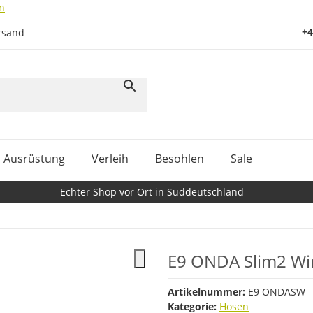
n
+4
rsand
Ausrüstung
Verleih
Besohlen
Sale
Echter Shop vor Ort in Süddeutschland
E9 ONDA Slim2 Wi
Artikelnummer:
E9 ONDASW
Kategorie:
Hosen