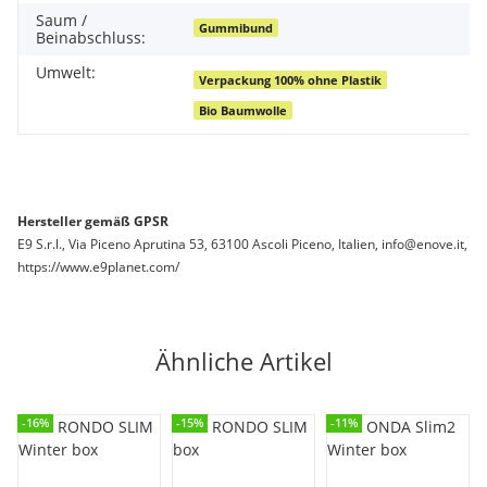
Saum /
Gummibund
Beinabschluss:
Umwelt:
Verpackung 100% ohne Plastik
Bio Baumwolle
Hersteller gemäß GPSR
E9 S.r.l., Via Piceno Aprutina 53, 63100 Ascoli Piceno, Italien, info@enove.it,
https://www.e9planet.com/
Ähnliche Artikel
-16%
-15%
-11%