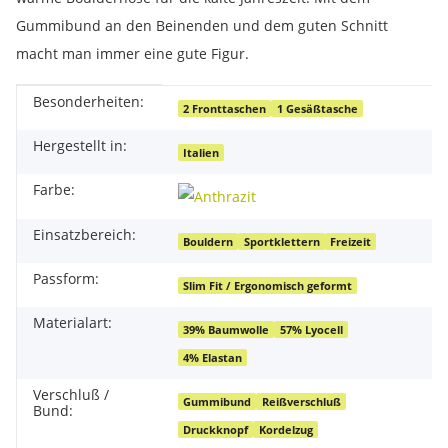
Gummibund an den Beinenden und dem guten Schnitt
macht man immer eine gute Figur.
Besonderheiten:
Produkteigenschaft
Wert
2 Fronttaschen
1 Gesäßtasche
Hergestellt in:
Italien
Farbe:
Einsatzbereich:
Bouldern
Sportklettern
Freizeit
Passform:
Slim Fit / Ergonomisch geformt
Materialart:
39% Baumwolle
57% Lyocell
4% Elastan
Verschluß /
Gummibund
Reißverschluß
Bund:
Druckknopf
Kordelzug