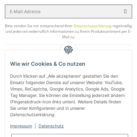
E-Mail-Adresse
Abon
Bitte senden Sie mir entsprechend Ihrer
Datenschutzerklärung
regelmäßig
und jederzeit widerruflich Informationen zu Ihrem Produktsortiment per E-
Mail zu.
Wir versenden so umweltfreundlich wie möglich.
Verpackungen aus Kunststoff werden vermieden,
Wie wir Cookies & Co nutzen
Verpackungskartons werden wiederverwendet und der
Versand ist CO² neutral mit DHL GO Green.
Durch Klicken auf „Alle akzeptieren“ gestatten Sie den
Einsatz folgender Dienste auf unserer Website: YouTube,
Vimeo, ReCaptcha, Google Analytics, Google Ads, Google
WIDERRUFSBUTTON
Tag Manager. Sie können die Einstellung jederzeit ändern
(Fingerabdruck-Icon links unten). Weitere Details finden
Sie unter
Konfigurieren
und in unserer
Datenschutzerklärung
.
Impressum
|
Datenschutz