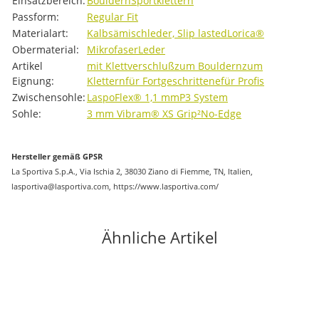
Einsatzbereich:
Bouldern
Sportklettern
Passform:
Regular Fit
Materialart:
Kalbsämischleder, Slip lasted
Lorica®
Obermaterial:
Mikrofaser
Leder
Artikel
mit Klettverschluß
zum Bouldern
zum
Eignung:
Klettern
für Fortgeschrittene
für Profis
Zwischensohle:
LaspoFlex® 1,1 mm
P3 System
Sohle:
3 mm Vibram® XS Grip²
No-Edge
Hersteller gemäß GPSR
La Sportiva S.p.A., Via Ischia 2, 38030 Ziano di Fiemme, TN, Italien,
lasportiva@lasportiva.com, https://www.lasportiva.com/
Ähnliche Artikel
-20%