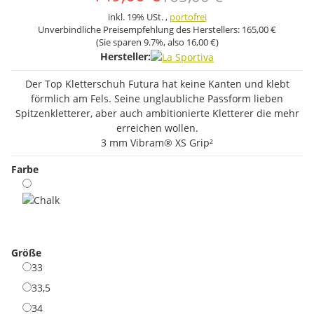
inkl. 19% USt. ,
portofrei
Unverbindliche Preisempfehlung des Herstellers:
165,00 €
(Sie sparen
9.7%
, also
16,00 €
)
Hersteller:
Der Top Kletterschuh Futura hat keine Kanten und klebt
förmlich am Fels. Seine unglaubliche Passform lieben
Spitzenkletterer, aber auch ambitionierte Kletterer die mehr
erreichen wollen.
3 mm Vibram® XS Grip²
Farbe
Chalk
Größe
33
33
33,5
33,5
34
34