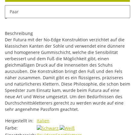
x
Dieses Produkt hat Variationen. Wählen Sie bitte die
Paar
gewünschte Variation aus. Größe, Farbe, ...
Beschreibung
Der Futura mit der No-Edge Konstruktion verzichtet auf die
klassischen Kanten der Sohle und verwendet eine dünnere
und homogenere Gummischicht, welche die Sensibilität
verbessert und dem Fuß die Möglichkeit gibt, einen
gleichmäßigen Druck auf die Innenseiten des Schuhs
auszuüben. Die Konstruktion bringt den Fuß und den Fels
näher zusammen. Damit gibt es ein flüssigeres, präziseres
und natürlicheres Klettern. Diese Philosophie, die schon beim
Speedster zum Einsatz kam, wurde beim Futura auf eine
neue Art und Weise umgesetzt. Um den Bedürfnissen des
Durchschnittskletterers gerecht zu werden wurde auf eine
sehr angenehme Passform geachtet.
Produkteigenschaft
Wert
Hergestellt in:
Italien
Farbe: