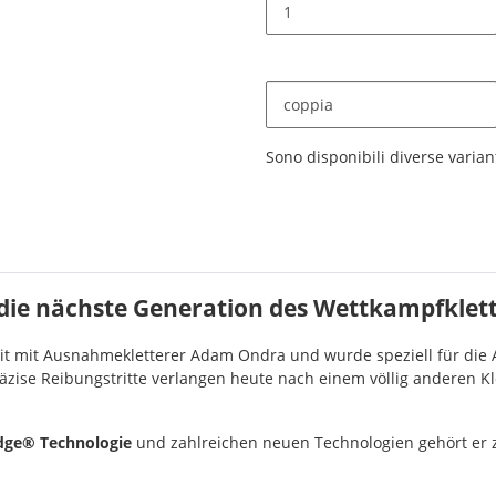
coppia
x
Sono disponibili diverse variant
 die nächste Generation des Wettkampfklet
t mit Ausnahmekletterer Adam Ondra und wurde speziell für die
e Reibungstritte verlangen heute nach einem völlig anderen Klett
dge® Technologie
und zahlreichen neuen Technologien gehört er 