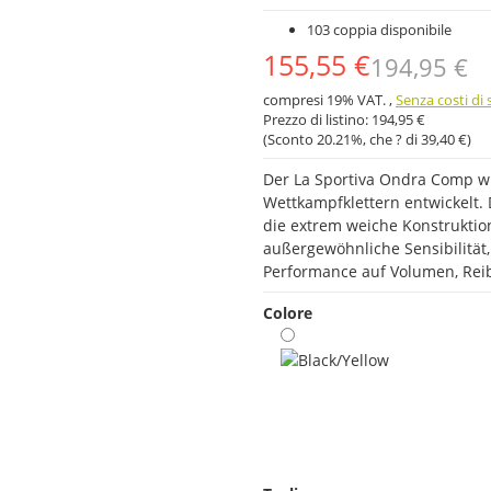
103 coppia disponibile
155,55 €
194,95 €
compresi 19% VAT. ,
Senza costi di
Prezzo di listino:
194,95 €
(Sconto
20.21%
, che ? di
39,40 €
)
Der La Sportiva Ondra Comp 
Wettkampfklettern entwickelt.
die extrem weiche Konstrukti
außergewöhnliche Sensibilitä
Performance auf Volumen, Rei
Colore
Black/Yellow