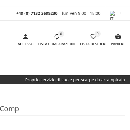
+49 (0) 7132 3699230
lun-ven 9:00 - 18:00
0
0
ACCESSO
LISTA COMPARAZIONE
LISTA DESIDERI
PANIERE
Proprio servizio di suole per scarpe da arrampicata
a Comp