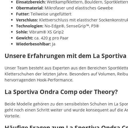
Einsatzbereich:
Wettkampfklettern, Bouldern, Sportkletter
Obermaterial:
Mikrofaser und elastisches Gewebe
Futter:
Teilweise ungefüttert
Verschluss:
Klettverschluss mit elastischer Sockenkonstru
Technologien:
No-Edge®, SenseGrip™, P3®
Sohle:
Vibram® XS Grip2
Gewicht:
ca. 420 g pro Paar
Wiederbesohlbar:
Ja
Unsere Erfahrungen mit dem La Sportiv
Unser Team besteht aus Experten aus den Bereichen Sportklette
Kletterschuhen der letzten Jahre. Besonders auf Volumen, Reib
hervorragenden Hook-Performance.
La Sportiva Ondra Comp oder Theory?
Beide Modelle gehören zu den sensibelsten Schuhen im La Sport
geht noch einen Schritt weiter und wurde konsequent auf die 
Vorteile.
Häufige Fragen zum La Sportiva Ondra 