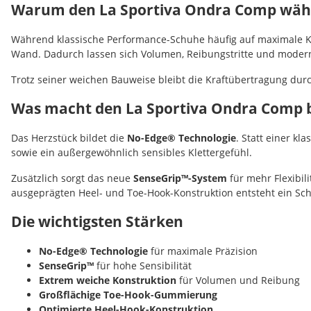
Warum den La Sportiva Ondra Comp wäh
Während klassische Performance-Schuhe häufig auf maximale Kant
Wand. Dadurch lassen sich Volumen, Reibungstritte und moder
Trotz seiner weichen Bauweise bleibt die Kraftübertragung durch
Was macht den La Sportiva Ondra Comp 
Das Herzstück bildet die
No-Edge® Technologie
. Statt einer k
sowie ein außergewöhnlich sensibles Klettergefühl.
Zusätzlich sorgt das neue
SenseGrip™-System
für mehr Flexibil
ausgeprägten Heel- und Toe-Hook-Konstruktion entsteht ein S
Die wichtigsten Stärken
No-Edge® Technologie
für maximale Präzision
SenseGrip™
für hohe Sensibilität
Extrem weiche Konstruktion
für Volumen und Reibung
Großflächige Toe-Hook-Gummierung
Optimierte Heel-Hook-Konstruktion