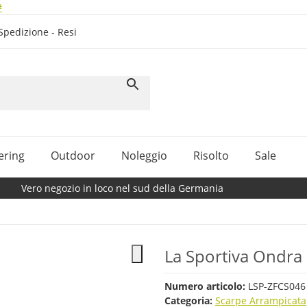
#
Spedizione - Resi
ering
Outdoor
Noleggio
Risolto
Sale
Vero negozio in loco nel sud della Germania
La Sportiva Ondr
Numero articolo:
LSP-ZFCS046
Categoria:
Scarpe Arrampicata