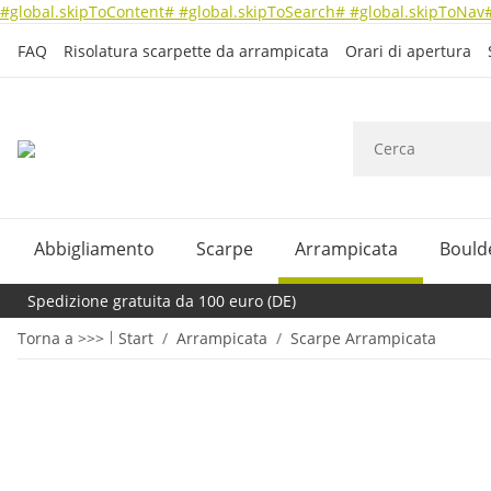
#global.skipToContent#
#global.skipToSearch#
#global.skipToNav
FAQ
Risolatura scarpette da arrampicata
Orari di apertura
Abbigliamento
Scarpe
Arrampicata
Bould
Spedizione gratuita da 100 euro (DE)
Torna a >>>
Start
Arrampicata
Scarpe Arrampicata