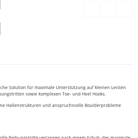
he Solution für maximale Unterstützung auf kleinen Leisten
eibungstritten sowie komplexen Toe- und Heel Hooks.
erne Hallenstrukturen und anspruchsvolle Boulderprobleme
lle Reibungstritte verlangen nach einem Schuh, der maximale