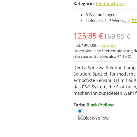
Kategorie:
Kletterschuhe
8 Paar auf Lager
Lieferzeit:
1 - 3 Werktage
(DE
125,85 €
169,95 €
inkl. 19% USt. ,
portofrei
Unverbindliche Preisempfehlung de
(Sie sparen
25.95%
, also
44,10 €
)
Der La Sportiva Solution Comp
Solution. Speziell für modern
er höchste Sensibilität mit a
das P3® System, die Fast Laci
machen ihn zur idealen Wahl f
Farbe
Black/Yellow