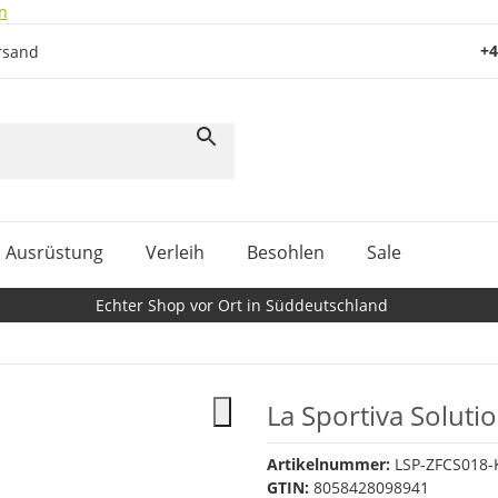
n
+4
rsand
Ausrüstung
Verleih
Besohlen
Sale
Echter Shop vor Ort in Süddeutschland
La Sportiva Solut
Artikelnummer:
LSP-ZFCS018-
GTIN:
8058428098941