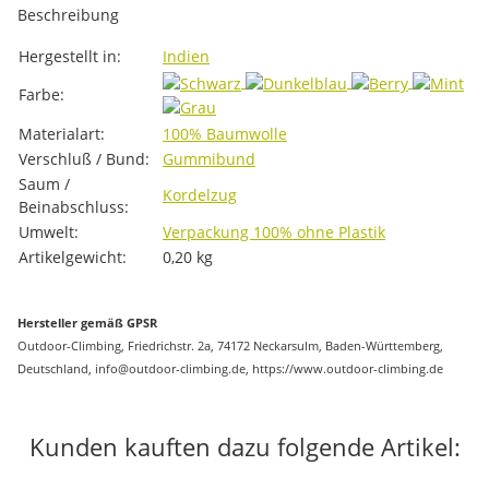
Beschreibung
Produkteigenschaft
Wert
Hergestellt in:
Indien
Farbe:
Materialart:
100% Baumwolle
Verschluß / Bund:
Gummibund
Saum /
Kordelzug
Beinabschluss:
Umwelt:
Verpackung 100% ohne Plastik
Artikelgewicht:
0,20
kg
Hersteller gemäß GPSR
Outdoor-Climbing, Friedrichstr. 2a, 74172 Neckarsulm, Baden-Württemberg,
Deutschland, info@outdoor-climbing.de, https://www.outdoor-climbing.de
Kunden kauften dazu folgende Artikel: