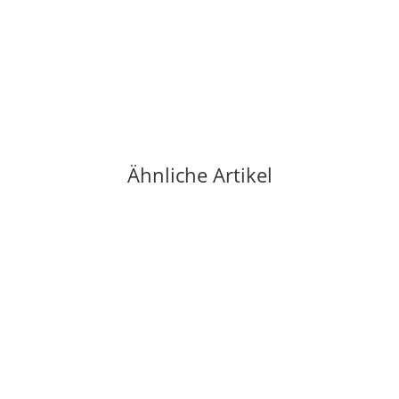
OCUN
Ocun Noya Pants Blue Deep Peacock L
69,90 €
*
1 Stück auf Lager
Ähnliche Artikel