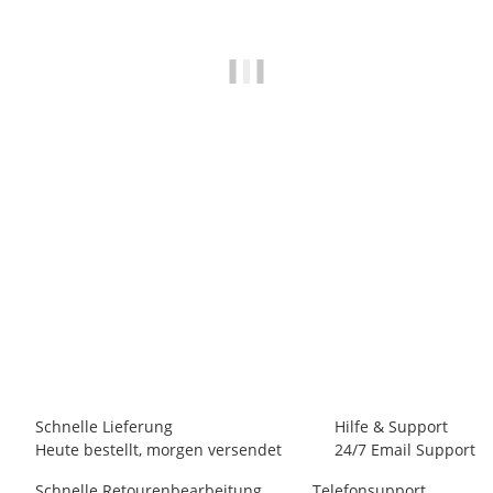
8BPLUS
8bplus Boulder Bag
35,95 €
*
Artikel vergriffen
Schnelle Lieferung
Hilfe & Support
Heute bestellt, morgen versendet
24/7 Email Support
Schnelle Retourenbearbeitung
Telefonsupport