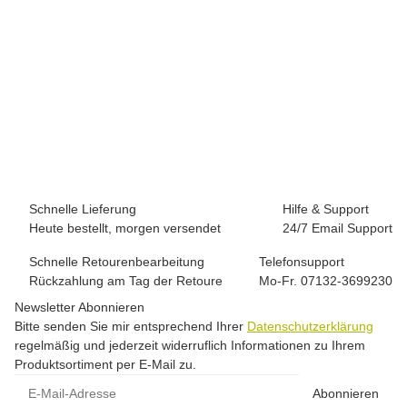
LOOKING FOR WILD
Looking for Wild Fitz Roy
59,00 €
-
99,00 €
*
5 Stück auf Lager
Schnelle Lieferung
Hilfe & Support
Heute bestellt, morgen versendet
24/7 Email Support
Schnelle Retourenbearbeitung
Telefonsupport
Rückzahlung am Tag der Retoure
Mo-Fr. 07132-3699230
Newsletter Abonnieren
Bitte senden Sie mir entsprechend Ihrer
Datenschutzerklärung
regelmäßig und jederzeit widerruflich Informationen zu Ihrem
Produktsortiment per E-Mail zu.
E-Mail-Adresse
Abonnieren