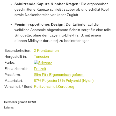
Schützende Kapuze & hoher Kragen:
Die ergonomisch
geschnittene Kapuze schließt sauber ab und schützt Kopf
sowie Nackenbereich vor kalter Zugluft.
Feminin-sportliches Design:
Der taillierte, auf die
weibliche Anatomie abgestimmte Schnitt sorgt für eine tolle
Silhouette, ohne den Layering-Effekt (z. B. mit einem
dünnen Midlayer darunter) zu beeinträchtigen.
Produkteigenschaft
Wert
Besonderheiten:
2 Fronttaschen
Hergestellt in:
Tunesien
Farbe:
Einsatzbereich:
Freizeit
Passform:
Slim Fit / Ergonomisch geformt
Materialart:
87% Polyester
13% Polyamid (Nylon)
Verschluß / Bund:
Reißverschluß
Kordelzug
Hersteller gemäß GPSR
Lafuma