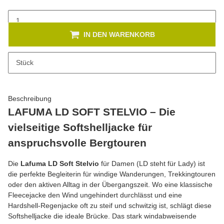
IN DEN WARENKORB
x
Dieses Produkt hat Variationen. Wählen Sie bitte die gewünschte
Stück
Variation aus. Größe, Farbe, ...
Beschreibung
LAFUMA LD SOFT STELVIO – Die
vielseitige Softshelljacke für
anspruchsvolle Bergtouren
Die
Lafuma LD Soft Stelvio
für Damen (LD steht für Lady) ist
die perfekte Begleiterin für windige Wanderungen, Trekkingtouren
oder den aktiven Alltag in der Übergangszeit. Wo eine klassische
Fleecejacke den Wind ungehindert durchlässt und eine
Hardshell-Regenjacke oft zu steif und schwitzig ist, schlägt diese
Softshelljacke die ideale Brücke. Das stark windabweisende