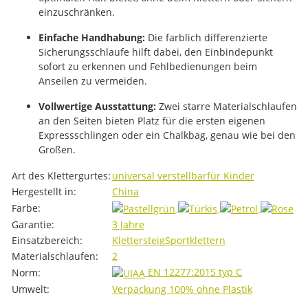
einzuschränken.
Einfache Handhabung:
Die farblich differenzierte
Sicherungsschlaufe hilft dabei, den Einbindepunkt
sofort zu erkennen und Fehlbedienungen beim
Anseilen zu vermeiden.
Vollwertige Ausstattung:
Zwei starre Materialschlaufen
an den Seiten bieten Platz für die ersten eigenen
Expressschlingen oder ein Chalkbag, genau wie bei den
Großen.
Produkteigenschaft
Wert
Art des Klettergurtes:
universal verstellbar
für Kinder
Hergestellt in:
China
Farbe:
Garantie:
3 Jahre
Einsatzbereich:
Klettersteig
Sportklettern
Materialschlaufen:
2
EN 12277:2015 typ C
Norm:
Umwelt:
Verpackung 100% ohne Plastik