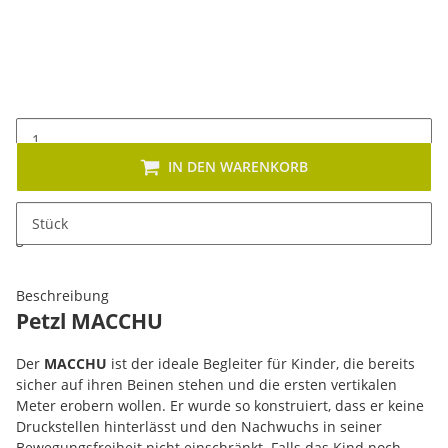
Jade Green
IN DEN WARENKORB
x
Dieses Produkt hat Variationen. Wählen Sie bitte die
Stück
gewünschte Variation aus. Größe, Farbe, ...
Beschreibung
Petzl MACCHU
Der
MACCHU
ist der ideale Begleiter für Kinder, die bereits
sicher auf ihren Beinen stehen und die ersten vertikalen
Meter erobern wollen. Er wurde so konstruiert, dass er keine
Druckstellen hinterlässt und den Nachwuchs in seiner
Bewegungsfreiheit nicht einschränkt. Falls das Kind noch