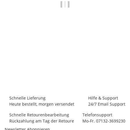
BLACK DIAMOND
Black Diamond HALF DOME
45,00 €
-
49,50 €
*
3 Stück auf Lager
Schnelle Lieferung
Hilfe & Support
Heute bestellt, morgen versendet
24/7 Email Support
Schnelle Retourenbearbeitung
Telefonsupport
Rückzahlung am Tag der Retoure
Mo-Fr. 07132-3699230
Newsletter Abonnieren